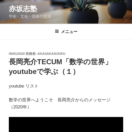
コ
赤坂志塾
ン
学術・文化・芸術の交流
テ
ン
ツ
メニュー
へ
ス
キ
投
06/01/2020
投稿者:
AKASAKASIJUKU
稿
ッ
長岡亮介TECUM「数学の世界」
日:
プ
youtubeで学ぶ（１）
youtube リスト
数学の世界へようこそ 長岡亮介からのメッセージ
（2020年）