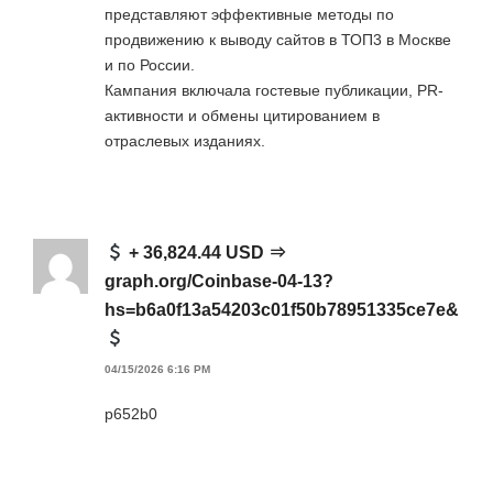
представляют эффективные методы по
продвижению к выводу сайтов в ТОП3 в Москве
и по России.
Кампания включала гостевые публикации, PR-
активности и обмены цитированием в
отраслевых изданиях.
+ 36,824.44 USD ⇒
graph.org/Coinbase-04-13?
hs=b6a0f13a54203c01f50b78951335ce7e&
04/15/2026 6:16 PM
p652b0