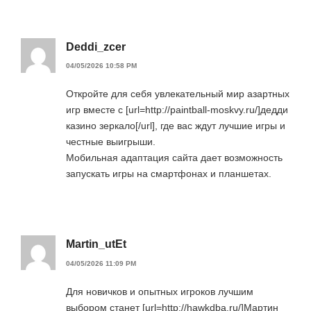
Deddi_zcer
04/05/2026 10:58 PM
Откройте для себя увлекательный мир азартных
игр вместе с [url=http://paintball-moskvy.ru/]дедди
казино зеркало[/url], где вас ждут лучшие игры и
честные выигрыши.
Мобильная адаптация сайта дает возможность
запускать игры на смартфонах и планшетах.
Martin_utEt
04/05/2026 11:09 PM
Для новичков и опытных игроков лучшим
выбором станет [url=http://hawkdba.ru/]Мартин