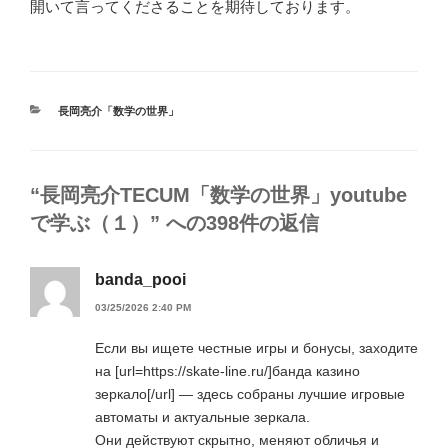
開いて言ってくださることを期待しております。
カ
長岡亮介「数学の世界」
テ
ゴ
リ
ー
“長岡亮介TECUM「数学の世界」youtube
で学ぶ（１）” への398件の返信
banda_pooi
03/25/2026 2:40 PM
Если вы ищете честные игры и бонусы, заходите
на [url=https://skate-line.ru/]банда казино
зеркало[/url] — здесь собраны лучшие игровые
автоматы и актуальные зеркала.
Они действуют скрытно, меняют обличья и