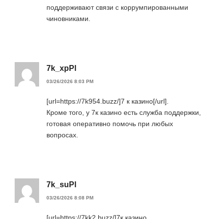
поддерживают связи с коррумпированными
чиновниками.
7k_xpPl
03/26/2026 8:03 PM
[url=https://7k954.buzz/]7 к казино[/url].
Кроме того, у 7к казино есть служба поддержки,
готовая оперативно помочь при любых
вопросах.
7k_suPl
03/26/2026 8:08 PM
[url=https://7kk2.buzz/]7к казино