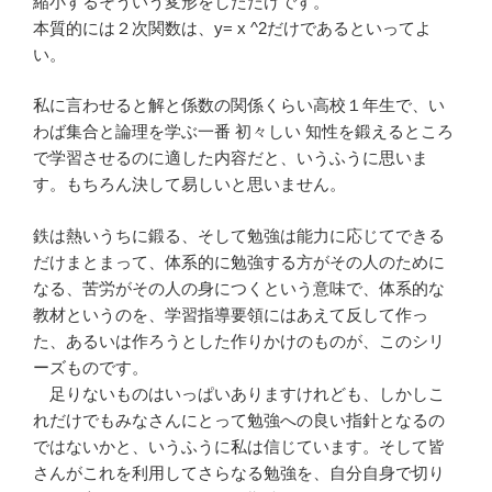
縮小するそういう変形をしただけです。
本質的には２次関数は、y= x ^2だけであるといってよ
い。
私に言わせると解と係数の関係くらい高校１年生で、い
わば集合と論理を学ぶ一番 初々しい 知性を鍛えるところ
で学習させるのに適した内容だと、いうふうに思いま
す。もちろん決して易しいと思いません。
鉄は熱いうちに鍛る、そして勉強は能力に応じてできる
だけまとまって、体系的に勉強する方がその人のために
なる、苦労がその人の身につくという意味で、体系的な
教材というのを、学習指導要領にはあえて反して作っ
た、あるいは作ろうとした作りかけのものが、このシリ
ーズものです。
足りないものはいっぱいありますけれども、しかしこ
れだけでもみなさんにとって勉強への良い指針となるの
ではないかと、いうふうに私は信じています。そして皆
さんがこれを利用してさらなる勉強を、自分自身で切り