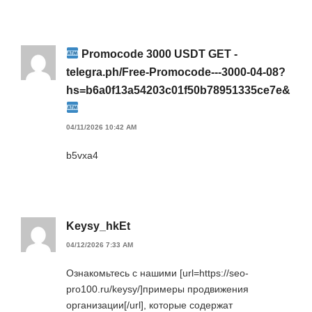
Promocode 3000 USDT GET -
telegra.ph/Free-Promocode---3000-04-08?
hs=b6a0f13a54203c01f50b78951335ce7e&
04/11/2026 10:42 AM
b5vxa4
Keysy_hkEt
04/12/2026 7:33 AM
Ознакомьтесь с нашими [url=https://seo-
pro100.ru/keysy/]примеры продвижения
организации[/url], которые содержат