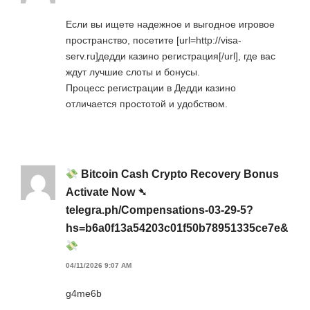
Если вы ищете надежное и выгодное игровое
пространство, посетите [url=http://visa-
serv.ru]дедди казино регистрация[/url], где вас
ждут лучшие слоты и бонусы.
Процесс регистрации в Дедди казино
отличается простотой и удобством.
Bitcoin Cash Crypto Recovery Bonus
Activate Now ➴
telegra.ph/Compensations-03-29-5?
hs=b6a0f13a54203c01f50b78951335ce7e&
04/11/2026 9:07 AM
g4me6b