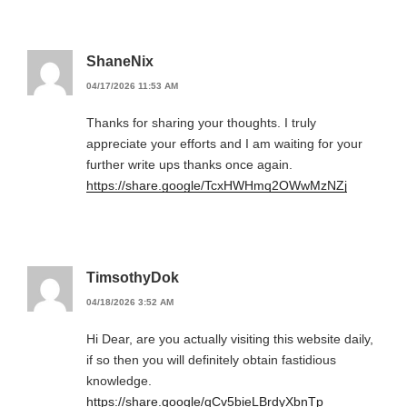
ShaneNix
04/17/2026 11:53 AM
Thanks for sharing your thoughts. I truly
appreciate your efforts and I am waiting for your
further write ups thanks once again.
https://share.google/TcxHWHmq2OWwMzNZj
TimsothyDok
04/18/2026 3:52 AM
Hi Dear, are you actually visiting this website daily,
if so then you will definitely obtain fastidious
knowledge.
https://share.google/qCv5bieLBrdyXbnTp