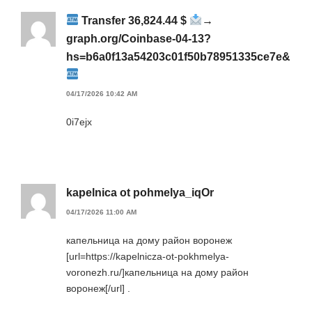
Transfer 36,824.44 $
→
graph.org/Coinbase-04-13?
hs=b6a0f13a54203c01f50b78951335ce7e&
04/17/2026 10:42 AM
0i7ejx
kapelnica ot pohmelya_iqOr
04/17/2026 11:00 AM
капельница на дому район воронеж
[url=https://kapelnicza-ot-pokhmelya-
voronezh.ru/]капельница на дому район
воронеж[/url] .