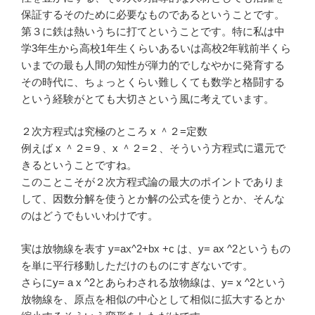
保証するそのために必要なものであるということです。
第３に鉄は熱いうちに打てということです。特に私は中
学3年生から高校1年生くらいあるいは高校2年戦前半くら
いまでの最も人間の知性が弾力的でしなやかに発育する
その時代に、ちょっとくらい難しくても数学と格闘する
という経験がとても大切さという風に考えています。
２次方程式は究極のところ x ＾２=定数
例えば x ＾２=９、x ＾２=２、そういう方程式に還元で
きるということですね。
このことこそが２次方程式論の最大のポイントでありま
して、因数分解を使うとか解の公式を使うとか、そんな
のはどうでもいいわけです。
実は放物線を表す y=ax^2+bx +c は、y= ax ^2というもの
を単に平行移動しただけのものにすぎないです。
さらにy= a x ^2とあらわされる放物線は、y= x ^2という
放物線を、原点を相似の中心として相似に拡大するとか